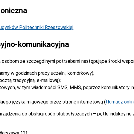
toniczna
dynków Politechniki Rzeszowskiej.
yjno-komunikacyjna
 osobom ze szczególnymi potrzebami następujące środki wspo
narny w godzinach pracy uczelni, komórkowy);
cztą tradycyjną, e-mailową);
stowych, w tym wiadomości SMS, MMS, poprzez komunikatory i
kiego języka migowego przez stronę internetową (
tłumacz onli
rządzenia do obsługi osób słabosłyszących – pętle indukcyjne
Warszawy 12):