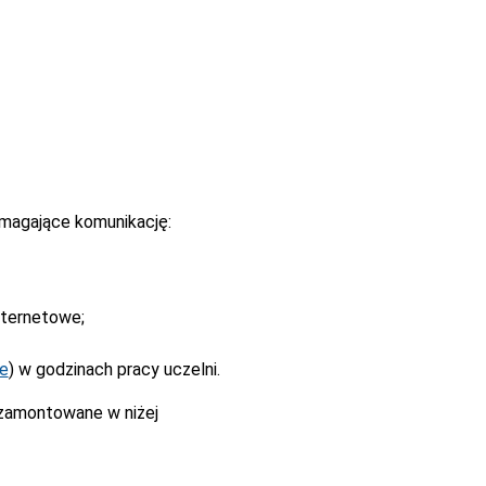
magające komunikację:
nternetowe;
ne
) w godzinach pracy uczelni.
 zamontowane w niżej