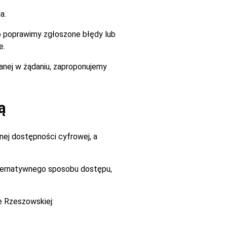
a.
go poprawimy zgłoszone błędy lub
e.
zanej w żądaniu, zaproponujemy
ą
ej dostępności cyfrowej, a
alternatywnego sposobu dostępu,
e Rzeszowskiej: