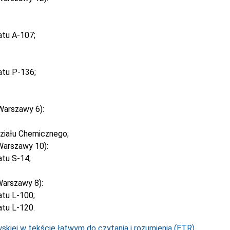
atu A-107;
atu P-136;
Warszawy 6):
ziału Chemicznego;
Warszawy 10):
tu S-14;
arszawy 8):
tu L-100;
tu L-120.
kiej w tekście łatwym do czytania i rozumienia (ETR).