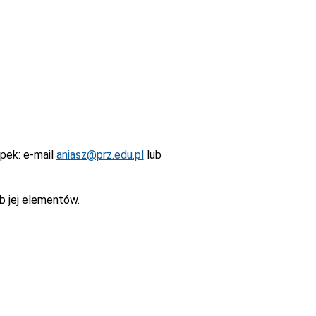
epek
: e-mail
aniasz@prz.edu.pl
lub
b jej elementów.