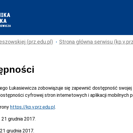
eszowskiej (prz.edu.pl)
Strona główna serwisu (kp.v.prz
tępności
cego Łukasiewicza
zobowiązuje się zapewnić dostępność swojej
 dostępności cyfrowej stron internetowych i aplikacji mobilnych
trony
https://kp.v.prz.edu.pl
.
:
21 grudnia 2017.
21 grudnia 2017.