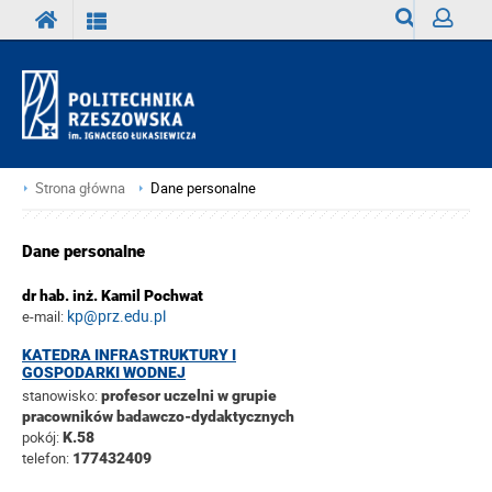
Wyszukiwark
Zaloguj
Strona główna
Dane personalne
Dane personalne
dr hab. inż. Kamil Pochwat
kp@prz.edu.pl
e-mail:
KATEDRA INFRASTRUKTURY I
GOSPODARKI WODNEJ
stanowisko:
profesor uczelni w grupie
pracowników badawczo-dydaktycznych
pokój:
K.58
telefon:
177432409