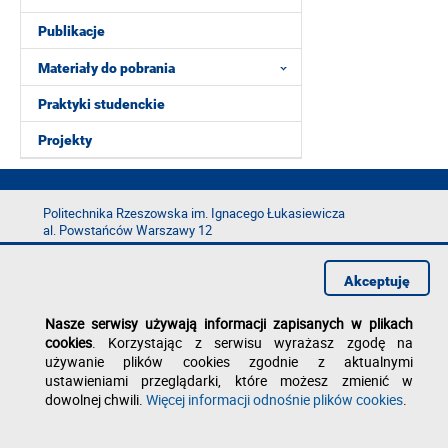
Publikacje
Materiały do pobrania
Praktyki studenckie
Projekty
Politechnika Rzeszowska im. Ignacego Łukasiewicza
al. Powstańców Warszawy 12
35-029 Rzeszów
tel.: +48 17 865 11 00
Akceptuję
fax: +48 17 854 12 60
e-mail:
kancelaria@prz.edu.pl
Nasze serwisy używają informacji zapisanych w plikach
cookies
. Korzystając z serwisu wyrażasz zgodę na
Deklaracja dostępności
używanie plików cookies zgodnie z aktualnymi
Polityka prywatności
Zgłoś błąd na stronie
ustawieniami przeglądarki, które możesz zmienić w
dowolnej chwili.
Więcej informacji odnośnie plików cookies
.