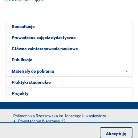
Konsultacje
Prowadzone zajęcia dydaktyczne
Główne zainteresowania naukowe
Publikacje
Materiały do pobrania
Praktyki studenckie
Projekty
Politechnika Rzeszowska im. Ignacego Łukasiewicza
al. Powstańców Warszawy 12
35-029 Rzeszów
Akceptuję
tel.: +48 17 865 11 00