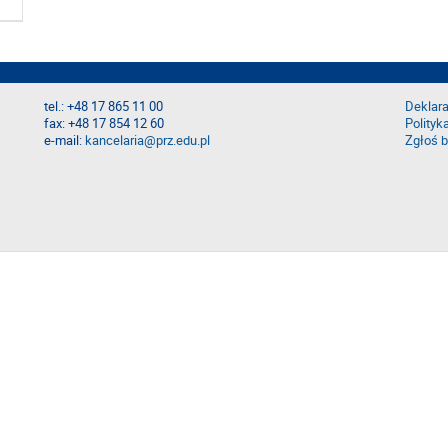
tel.: +48 17 865 11 00
Deklara
fax: +48 17 854 12 60
Polityk
e-mail:
kancelaria@prz.edu.pl
Zgłoś b