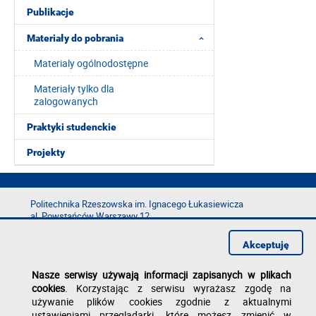
Publikacje
Materiały do pobrania
Materialy ogólnodostępne
Materiały tylko dla
zalogowanych
Praktyki studenckie
Projekty
Politechnika Rzeszowska im. Ignacego Łukasiewicza
al. Powstańców Warszawy 12
35-029 Rzeszów
Akceptuję
tel.: +48 17 865 11 00
fax: +48 17 854 12 60
Nasze serwisy używają informacji zapisanych w plikach
e-mail:
kancelaria@prz.edu.pl
cookies
. Korzystając z serwisu wyrażasz zgodę na
Deklaracja dostępności
używanie plików cookies zgodnie z aktualnymi
Polityka prywatności
ustawieniami przeglądarki, które możesz zmienić w